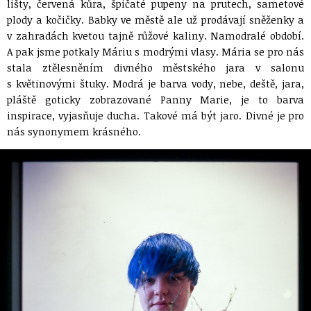
lišty, červená kůra, špičaté pupeny na prutech, sametové
plody a kočičky. Babky ve městě ale už prodávají sněženky a
v zahradách kvetou tajně růžové kaliny. Namodralé období.
A pak jsme potkaly Máriu s modrými vlasy. Mária se pro nás
stala ztělesněním divného městského jara v salonu
s květinovými štuky. Modrá je barva vody, nebe, deště, jara,
pláště goticky zobrazované Panny Marie, je to barva
inspirace, vyjasňuje ducha. Takové má být jaro. Divné je pro
nás synonymem krásného.